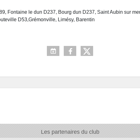
 D89, Fontaine le dun D237, Bourg dun D237, Saint Aubin sur mer
uteville D53,Grémonville, Limésy, Barentin
Les partenaires du club