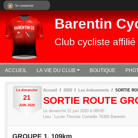
Panneau de gestion des cookies
Se connecter
Barentin Cy
Club cycliste affi
ACCUEIL
LA VIE DU CLUB
BOUTIQUE
PHOT
Accueil
2020
Les évènements
SORTIE RO
Le
dimanche
21
SORTIE ROUTE GR
JUIN
2020
Le
dimanche
21
juin
2020
à 08h30
Lieu :
Lycée Thomas Corneille
76360
Barentin
GROUPE 1, 109km