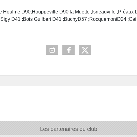
e Houlme D90;Houppeville D90 la Muette ;Isneauville ;Préaux 
1 ;Sigy D41 ;Bois Guilbert D41 ;BuchyD57 ;RocquemontD24 ;Cai
Les partenaires du club