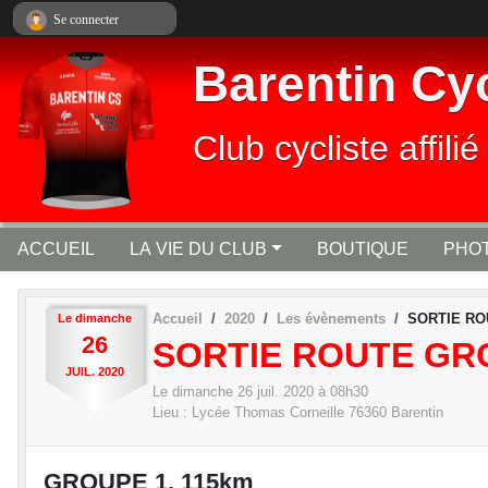
Panneau de gestion des cookies
Se connecter
Barentin Cy
Club cycliste affi
ACCUEIL
LA VIE DU CLUB
BOUTIQUE
PHOT
Accueil
2020
Les évènements
SORTIE RO
Le
dimanche
26
SORTIE ROUTE GR
JUIL.
2020
Le
dimanche
26
juil.
2020
à 08h30
Lieu :
Lycée Thomas Corneille
76360
Barentin
GROUPE 1, 115km