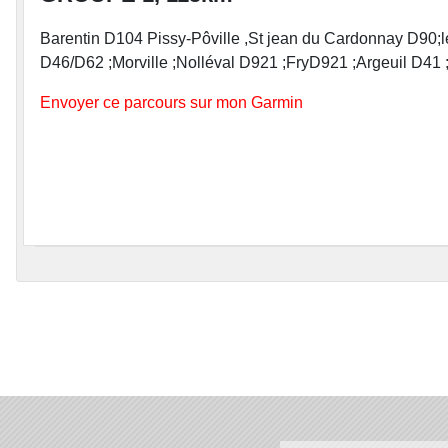
Barentin D104 Pissy-Pôville ,St jean du Cardonnay D90;l
D46/D62 ;Morville ;Nolléval D921 ;FryD921 ;Argeuil D4
Envoyer ce parcours sur mon Garmin