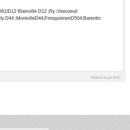
D61/D12 Blainville D12 ;Ry ;Vascoeuil
lly D44 ;MontvilleD44;FresquienenD504;Barentin
Publié le
20 juil. 2020