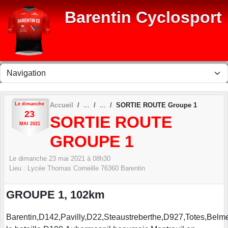
Panneau de gestion des cookies
Barentin Cyclosport
Le
dimanche
Accueil
SORTIE ROUTE Groupe 1
23
SORTIE ROUTE
MAI
2021
GROUPE 1
Le
dimanche
23
mai
2021
à 08h30
Lieu :
Lycée Thomas Corneille
76360
Barentin
GROUPE 1, 102km
Barentin,D142,Pavilly,D22,Steaustreberthe,D927,Totes,Bel