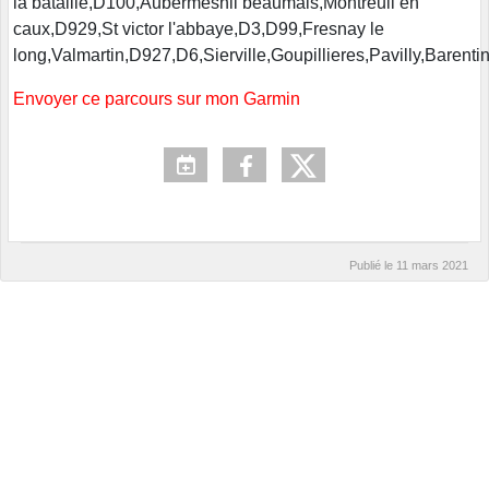
la bataille,D100,Aubermesnil beaumais,Montreuil en
caux,D929,St victor l'abbaye,D3,D99,Fresnay le
long,Valmartin,D927,D6,Sierville,Goupillieres,Pavilly,Barenti
Envoyer ce parcours sur mon Garmin
Publié le
11 mars 2021