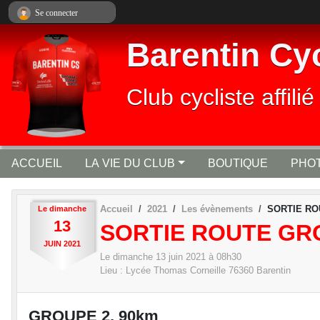
Panneau de gestion des cookies
Se connecter
Barentin Cy
Club cycliste affi
ACCUEIL
LA VIE DU CLUB
BOUTIQUE
PHOT
Accueil
2021
Les évènements
SORTIE RO
Le
dimanche
13
SORTIE ROUTE GR
JUIN
2021
Le
dimanche
13
juin
2021
à 08h30
Lieu :
Lycée Thomas Corneille
76360
Barentin
GROUPE 2, 90km