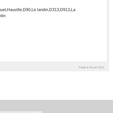
iquet,Hauville,D90,Le landin,D313,D913,La
ntin
Publié le
09 juin 2021