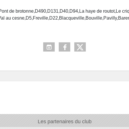
t,Pont de brotonne,D490,D131,D40,D94,La haye de routot,Le cr
al au cesne,D5,Freville,D22,Blacqueville,Bouville,Pavilly,Bare
Les partenaires du club