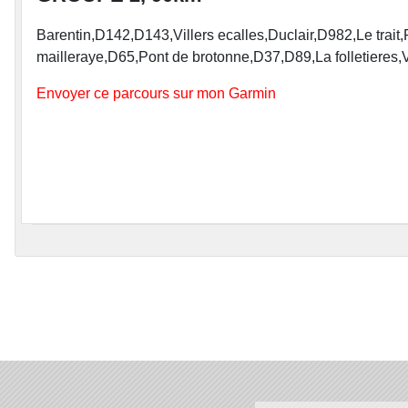
Barentin,D142,D143,Villers ecalles,Duclair,D982,Le trai
mailleraye,D65,Pont de brotonne,D37,D89,La folletieres,V
Envoyer ce parcours sur mon Garmin