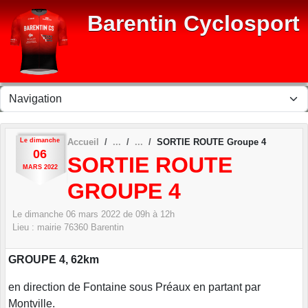
Panneau de gestion des cookies
Barentin Cyclosport
Le
dimanche
Accueil
SORTIE ROUTE Groupe 4
06
SORTIE ROUTE
MARS
2022
GROUPE 4
Le
dimanche
06
mars
2022
de 09h à 12h
Lieu :
mairie
76360
Barentin
GROUPE 4, 62km
en direction de Fontaine sous Préaux en partant par
Montville.