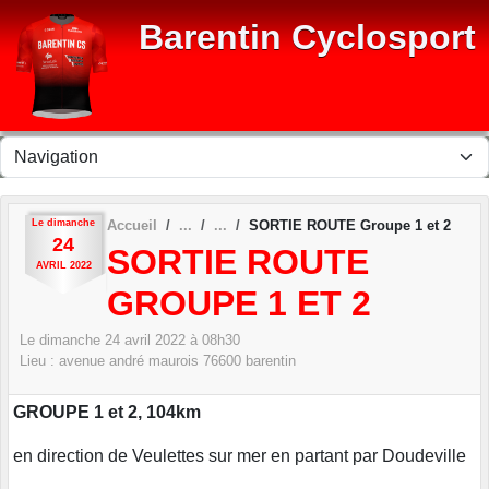
Panneau de gestion des cookies
Barentin Cyclosport
Le
dimanche
Accueil
SORTIE ROUTE Groupe 1 et 2
24
SORTIE ROUTE
AVRIL
2022
GROUPE 1 ET 2
Le
dimanche
24
avril
2022
à 08h30
Lieu :
avenue andré maurois
76600
barentin
GROUPE 1 et 2, 104km
en direction de Veulettes sur mer en partant par Doudeville