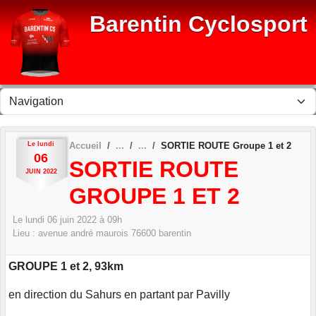
Panneau de gestion des cookies
Barentin Cyclosport
Le
lundi
Accueil
SORTIE ROUTE Groupe 1 et 2
06
SORTIE ROUTE
JUIN
2022
GROUPE 1 ET 2
Le
lundi
06
juin
2022
à 09h
Lieu :
avenue andré maurois
76600
barentin
GROUPE 1 et 2, 93km
en direction du Sahurs en partant par Pavilly