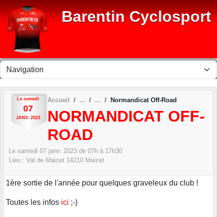
Panneau de gestion des cookies
Barentin Cyclosport
Le
samedi
Accueil
Normandicat Off-Road
07
NORMANDICAT OFF-
JANV.
2023
ROAD
Le
samedi
07
janv.
2023
de 07h à 17h30
Lieu :
Val de Maizet
14210
Maizet
1ère sortie de l'année pour quelques graveleux du club !
Toutes les infos
ici
;-)