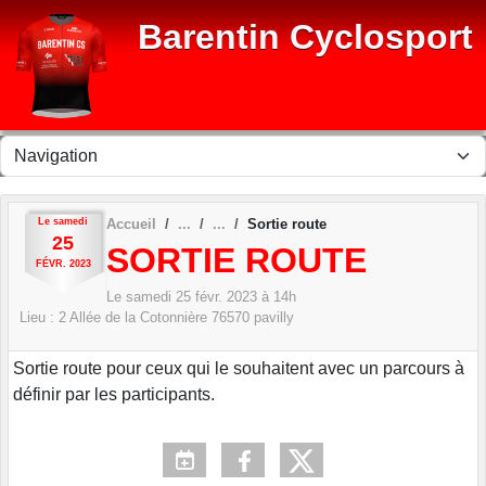
Panneau de gestion des cookies
Barentin Cyclosport
Le
samedi
Accueil
Sortie route
25
SORTIE ROUTE
FÉVR.
2023
Le
samedi
25
févr.
2023
à 14h
Lieu :
2 Allée de la Cotonnière
76570
pavilly
Sortie route pour ceux qui le souhaitent avec un parcours à
définir par les participants.