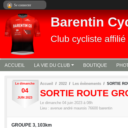
Panneau de gestion des cookies
Se connecter
Barentin Cy
Club cycliste affi
ACCUEIL
LA VIE DU CLUB
BOUTIQUE
PHOT
Accueil
2022
Les évènements
SORTIE RO
Le
dimanche
04
SORTIE ROUTE GR
JUIN
2023
Le
dimanche
04
juin
2023
à 08h
Lieu :
avenue andré maurois
76600
barentin
GROUPE 3, 103km