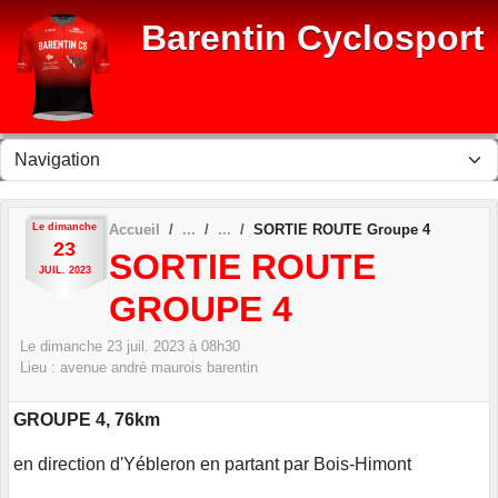
Panneau de gestion des cookies
Barentin Cyclosport
Le
dimanche
Accueil
SORTIE ROUTE Groupe 4
23
SORTIE ROUTE
JUIL.
2023
GROUPE 4
Le
dimanche
23
juil.
2023
à 08h30
Lieu :
avenue andré maurois
barentin
GROUPE 4, 76km
en direction d'Yébleron en partant par Bois-Himont