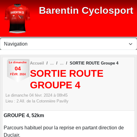
Panneau de gestion des cookies
Barentin Cyclosport
Le
dimanche
Accueil
SORTIE ROUTE Groupe 4
04
SORTIE ROUTE
FÉVR.
2024
GROUPE 4
Le
dimanche
04
févr.
2024
à 08h45
Lieu :
2 All. de la Cotonnière
Pavilly
GROUPE 4, 52km
Parcours habituel pour la reprise en partant direction de
Duclair.