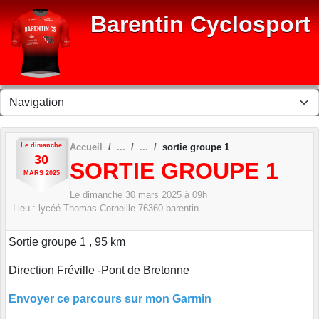
Panneau de gestion des cookies
Barentin Cyclosport
Le
dimanche
Accueil
sortie groupe 1
30
SORTIE GROUPE 1
MARS
2025
Le
dimanche
30
mars
2025
à 09h
Lieu :
lycéé Thomas Corneille
76360
barentin
Sortie groupe 1 , 95 km
Direction Fréville -Pont de Bretonne
Envoyer ce parcours sur mon Garmin