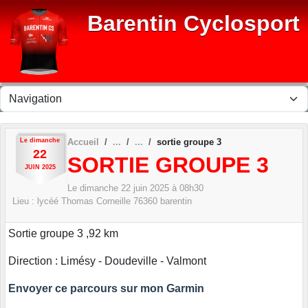
Panneau de gestion des cookies
Barentin Cyclosport
Le
dimanche
Accueil
sortie groupe 3
22
SORTIE GROUPE 3
JUIN
2025
Le
dimanche
22
juin
2025
à 08h30
Lieu :
lycéé Thomas Corneille
76360
barentin
Sortie groupe 3 ,92 km
Direction : Limésy - Doudeville - Valmont
Envoyer ce parcours sur mon Garmin