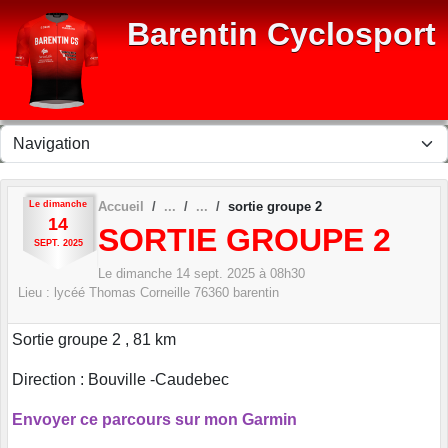
Panneau de gestion des cookies
Barentin Cyclosport
Le
dimanche
Accueil
sortie groupe 2
14
SORTIE GROUPE 2
SEPT.
2025
Le
dimanche
14
sept.
2025
à 08h30
Lieu :
lycéé Thomas Corneille
76360
barentin
Sortie groupe 2 , 81 km
Direction : Bouville -Caudebec
Envoyer ce parcours sur mon Garmin