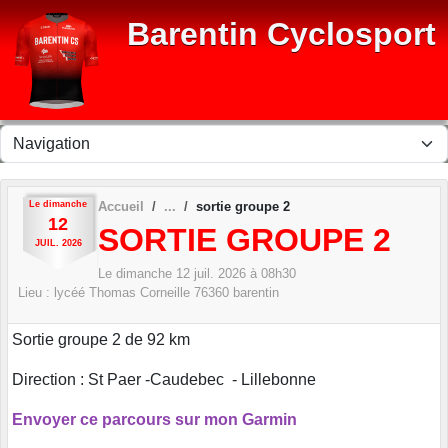
Panneau de gestion des cookies
Barentin Cyclosport
Le
dimanche
Accueil
sortie groupe 2
12
SORTIE GROUPE 2
JUIL.
2026
Le
dimanche
12
juil.
2026
à 08h30
Lieu :
lycéé Thomas Corneille
76360
barentin
Sortie groupe 2 de 92 km
Direction : St Paer -Caudebec - Lillebonne
Envoyer ce parcours sur mon Garmin