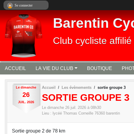
Panneau de gestion des cookies
Se connecter
Barentin Cy
Club cycliste affi
ACCUEIL
LA VIE DU CLUB
BOUTIQUE
PHOT
Accueil
Les évènements
sortie groupe 3
Le
dimanche
26
SORTIE GROUPE 3
JUIL.
2026
Le
dimanche
26
juil.
2026
à 08h30
Lieu :
lycéé Thomas Corneille
76360
barentin
Sortie groupe 2 de 78 km