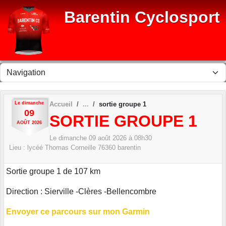
Panneau de gestion des cookies
Barentin Cyclosport
Le
dimanche
Accueil
sortie groupe 1
09
SORTIE GROUPE 1
AOÛT
2026
Le
dimanche
09
août
2026
à 08h30
Lieu :
lycéé Thomas Corneille
76360
barentin
Sortie groupe 1 de 107 km
Direction : Sierville -Clères -Bellencombre
Envoyer ce parcours sur mon Garmin