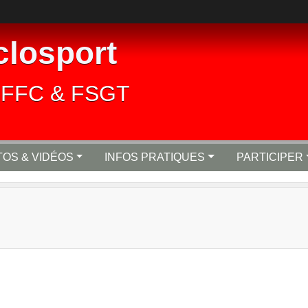
closport
lié FFC & FSGT
OS & VIDÉOS
INFOS PRATIQUES
PARTICIPER