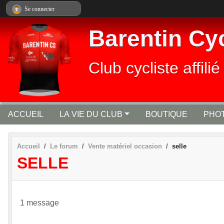
Panneau de gestion des cookies
Se connecter
Barentin Cy
Club cycliste affi
ACCUEIL
LA VIE DU CLUB
BOUTIQUE
PHOT
Accueil
Le forum
Vente matériel occasion
selle
SELLE
1 message