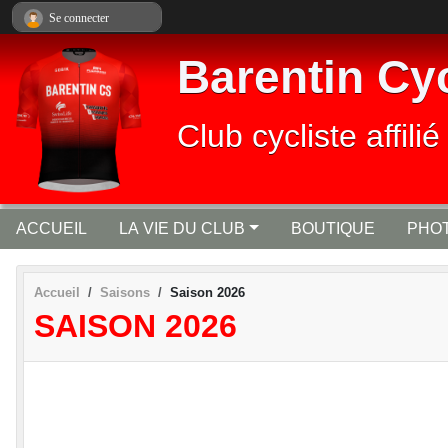
Panneau de gestion des cookies
Se connecter
Barentin Cy
Club cycliste affi
ACCUEIL
LA VIE DU CLUB
BOUTIQUE
PHOT
Accueil
Saisons
Saison 2026
SAISON 2026