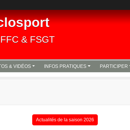
closport
lié FFC & FSGT
OS & VIDÉOS
INFOS PRATIQUES
PARTICIPER
Actualités de la saison 2026